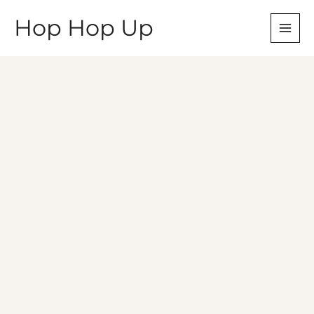
Aller
Hop Hop Up
au
contenu